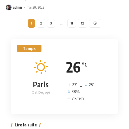
admin
mai 30, 2023
1
2
3
…
11
12
Temps
26
°C
Paris
°
°
27
_
25
38%
Ciel Dégagé
7 km/h
Lire la suite