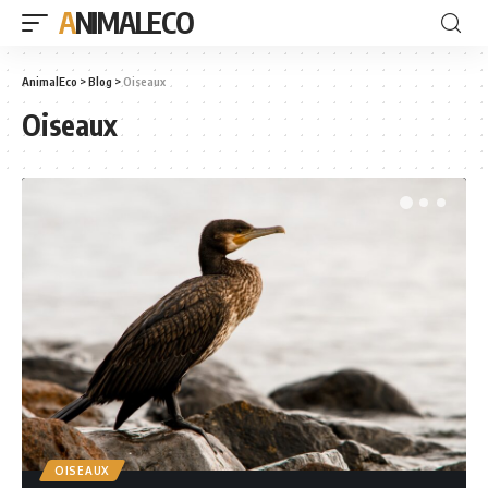
ANIMALECO
AnimalEco
>
Blog
>
Oiseaux
Oiseaux
OISEAUX