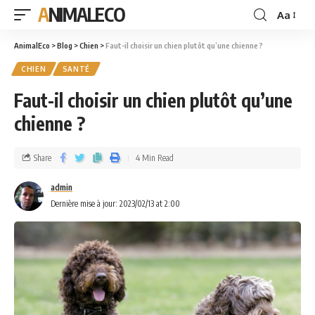
ANIMALECO
Aa
AnimalEco
>
Blog
>
Chien
>
Faut-il choisir un chien plutôt qu’une chienne ?
CHIEN
SANTÉ
Faut-il choisir un chien plutôt qu’une
chienne ?
Share
4 Min Read
admin
Dernière mise à jour: 2023/02/13 at 2:00