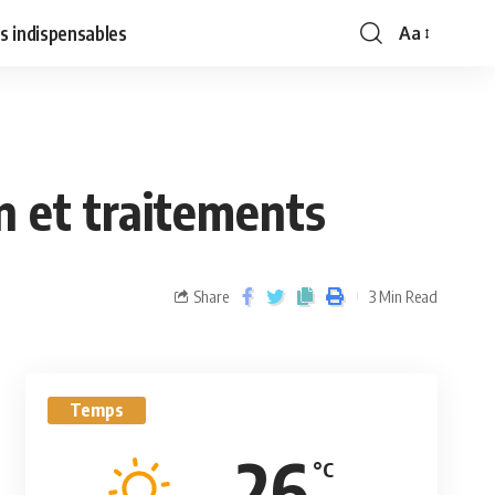
s indispensables
Aa
n et traitements
Share
3 Min Read
Temps
26
°C