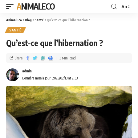
ANIMALECO
Aa
AnimalEco
>
Blog
>
Santé
>
Qu’est-ce que l’hibernation ?
SANTÉ
Qu’est-ce que l’hibernation ?
Share
5 Min Read
admin
Dernière mise à jour: 2023/02/13 at 2:53