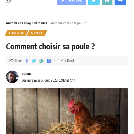
Facebook
AnimalEco
>
Blog
>
Oiseaux
>
Comment choisir sa poule ?
OISEAUX
SANTÉ
Comment choisir sa poule ?
Share
4 Min Read
admin
Dernière mise à jour: 2023/02/13 at 1:17