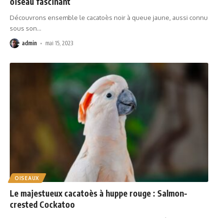
oiseau fascinant
Découvrons ensemble le cacatoès noir à queue jaune, aussi connu
sous son
…
admin
mai 15, 2023
OISEAUX
Le majestueux cacatoès à huppe rouge : Salmon-
crested Cockatoo