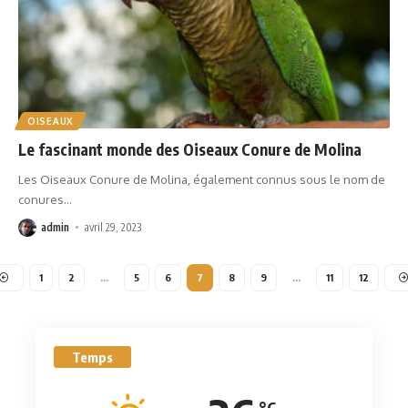
OISEAUX
Le fascinant monde des Oiseaux Conure de Molina
Les Oiseaux Conure de Molina, également connus sous le nom de
conures
…
admin
avril 29, 2023
1
2
…
5
6
7
8
9
…
11
12
Temps
°C