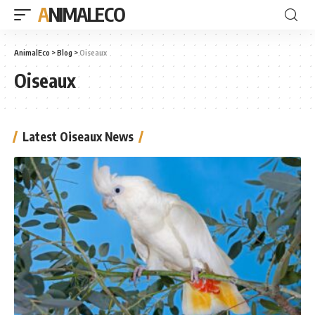
ANIMALECO
AnimalEco
>
Blog
>
Oiseaux
Oiseaux
Latest Oiseaux News