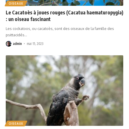
OISEAUX
Le Cacatoès à joues rouges (Cacatua haematuropygia)
: un oiseau fascinant
Les cockatoos, ou cacatoès, sont des oiseaux de la famille des
psittacidés
…
admin
mai 15, 2023
OISEAUX