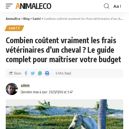
ANIMALECO
Aa
AnimalEco
>
Blog
>
Santé
>
Combien coûtent vraiment les frais vétérinaires d’un cheval ? Le guide complet pour maîtriser votre budget
SANTÉ
Combien coûtent vraiment les frais
vétérinaires d’un cheval ? Le guide
complet pour maîtriser votre budget
Share
6 Min Read
admin
Dernière mise à jour: 2025/11/06 at 5:47