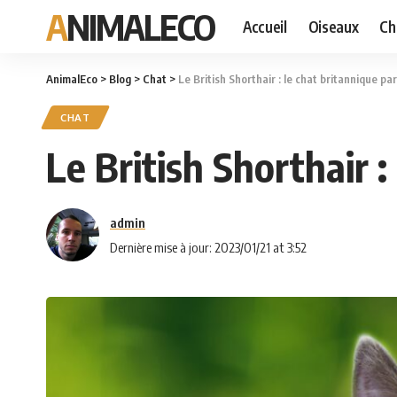
ANIMALECO
Accueil
Oiseaux
Ch
AnimalEco
>
Blog
>
Chat
>
Le British Shorthair : le chat britannique pa
CHAT
Le British Shorthair :
admin
Dernière mise à jour: 2023/01/21 at 3:52