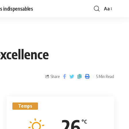
s indispensables
Aa
excellence
Share
5 Min Read
Temps
26
°C