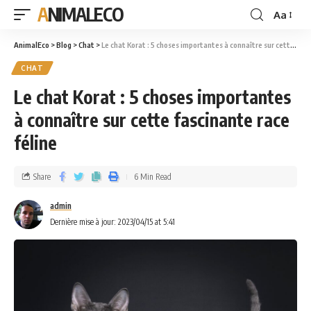
ANIMALECO
Aa
AnimalEco
>
Blog
>
Chat
>
Le chat Korat : 5 choses importantes à connaître sur cette fascinante race féline
CHAT
Le chat Korat : 5 choses importantes
à connaître sur cette fascinante race
féline
Share
6 Min Read
admin
Dernière mise à jour: 2023/04/15 at 5:41