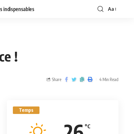
s indispensables
Aa
ce !
Share
4 Min Read
Temps
26
°C