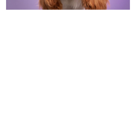
Posséder un
Cavalier King Charles Spaniel
peut être une
expérience incroyablement enrichissante, mais il est
important de bien connaître cette race de chien avant de
vous engager. Dans cet article, nous examinerons dix
aspects clés que vous devez connaître avant de posséder
un Cavalier King Charles.
1. Les origines du Cavalier King Charles
Spaniel
Une longue histoire royale
Le Cavalier King Charles Spaniel tire son nom du roi Charles