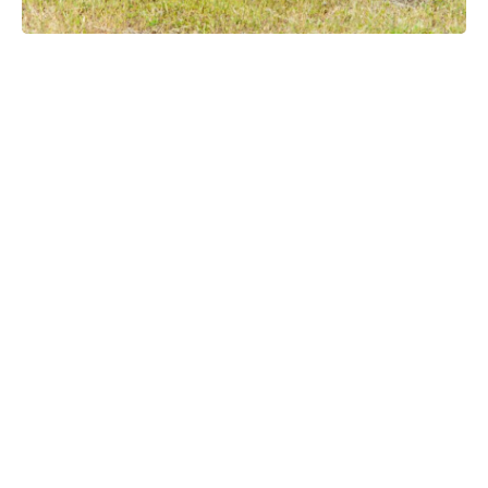
Il existe des races de chiens très variées et tout aussi
intéressantes les unes que les autres. Parmi elles se trouve
le fameux Löwchen, une race canine très appréciée par les
amoureux des petits chiens. Découvrons ensemble ce qu’il
faut savoir sur le Lowchen.
L’origine du Lowchen
Le Lowchen est connu comme étant l’une des plus
anciennes
races de petits chiens
. On croit généralement
que sa provenance est l’Europe centrale et occidentale,
notamment dans la région allemande où il est restée
populaire à travers les âges. Le Lowchen était autrefois une
race très recherchée parmi les nobles et les riches, car son
pelage délicat le rendait élégant et précieux.