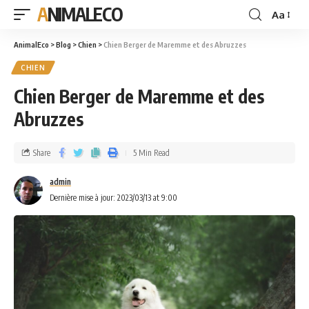
ANIMALECO
Aa
AnimalEco
>
Blog
>
Chien
>
Chien Berger de Maremme et des Abruzzes
CHIEN
Chien Berger de Maremme et des
Abruzzes
Share
5 Min Read
admin
Dernière mise à jour: 2023/03/13 at 9:00