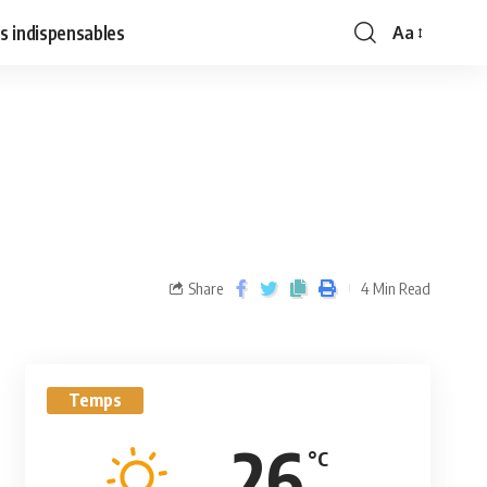
s indispensables
Aa
Share
4 Min Read
Temps
26
°C