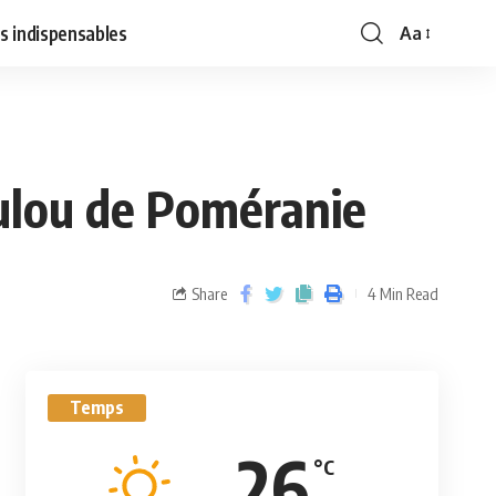
s indispensables
Aa
oulou de Poméranie
Share
4 Min Read
Temps
26
°C