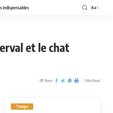
s indispensables
Aa
rval et le chat
Share
5 Min Read
Temps