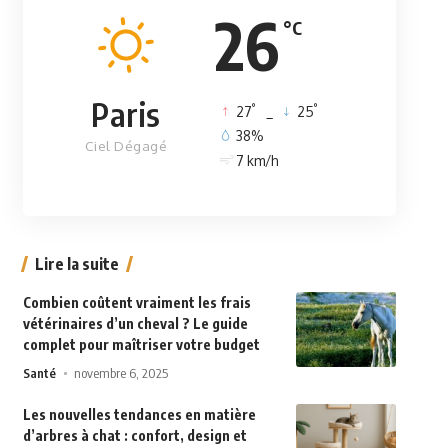
26
°C
Paris
°
°
27
_
25
38%
Ciel Dégagé
7 km/h
Lire la suite
Combien coûtent vraiment les frais
vétérinaires d’un cheval ? Le guide
complet pour maîtriser votre budget
Santé
novembre 6, 2025
Les nouvelles tendances en matière
d’arbres à chat : confort, design et