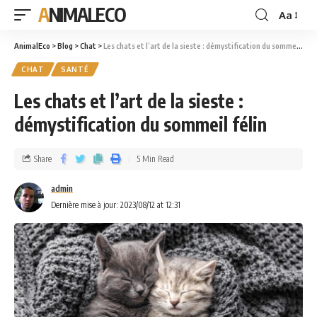
ANIMALECO
Aa
AnimalEco
>
Blog
>
Chat
>
Les chats et l’art de la sieste : démystification du sommeil félin
CHAT
SANTÉ
Les chats et l’art de la sieste :
démystification du sommeil félin
Share
5 Min Read
admin
Dernière mise à jour: 2023/08/12 at 12:31