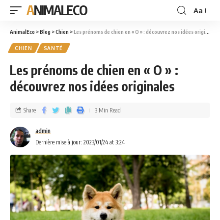
ANIMALECO
Aa
AnimalEco
>
Blog
>
Chien
>
Les prénoms de chien en « O » : découvrez nos idées originales
CHIEN
SANTÉ
Les prénoms de chien en « O » :
découvrez nos idées originales
Share
3 Min Read
admin
Dernière mise à jour: 2023/01/24 at 3:24