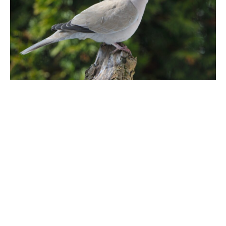
La
tourterelle turque
, également connue sous le nom
scientifique de
Streptopelia decaocto
, est une espèce
d’oiseau appartenant à la famille des Columbidae.
Originaire d’Europe et d’Asie, cette petite colombe se
caractérise par sa couleur grisâtre, son collier noir en forme
de croissant et sa capacité à s’adapter facilement à divers
environnements.
Répartition et habitat