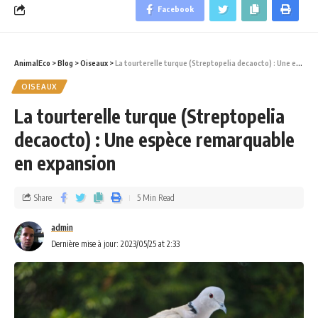
Facebook
AnimalEco
>
Blog
>
Oiseaux
>
La tourterelle turque (Streptopelia decaocto) : Une espèce remarquable en expansion
OISEAUX
La tourterelle turque (Streptopelia
decaocto) : Une espèce remarquable
en expansion
Share
5 Min Read
admin
Dernière mise à jour: 2023/05/25 at 2:33