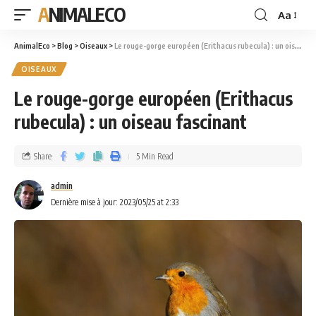
ANIMALECO
Aa
AnimalEco
>
Blog
>
Oiseaux
>
Le rouge-gorge européen (Erithacus rubecula) : un oiseau fascinant
OISEAUX
Le rouge-gorge européen (Erithacus
rubecula) : un oiseau fascinant
Share
5 Min Read
admin
Dernière mise à jour: 2023/05/25 at 2:33