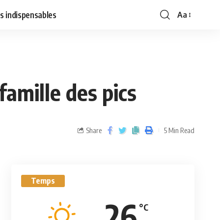
s indispensables
Aa
famille des pics
Share
5 Min Read
Temps
26
°C