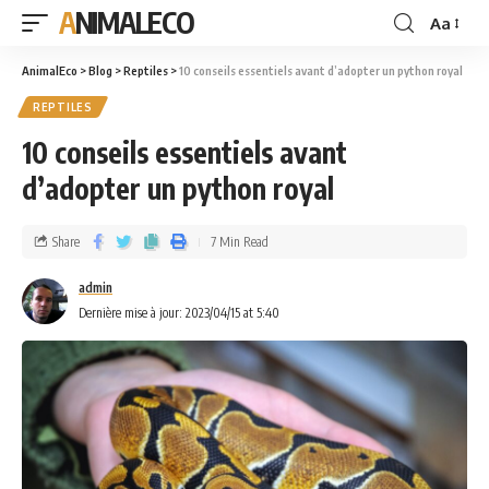
ANIMALECO
Aa
AnimalEco
>
Blog
>
Reptiles
>
10 conseils essentiels avant d’adopter un python royal
REPTILES
10 conseils essentiels avant
d’adopter un python royal
Share
7 Min Read
admin
Dernière mise à jour: 2023/04/15 at 5:40