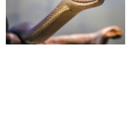
Le
mamba noir
est l’un des reptiles les plus fascinants et
dangereux de la planète. Appartenant à la
famille des
Elapidae
, ce serpent venimeux est connu pour sa rapidité,
son agilité et sa couleur sombre qui lui confère un aspect
mystérieux et intriguant. Dans cet article, découvrez tout ce
qu’il y a à savoir sur le mamba noir, notamment ses
caractéristiques physiques, son habitat, son mode de vie et
sa dangerosité pour l’homme.
Caractéristiques physiques du mamba noir