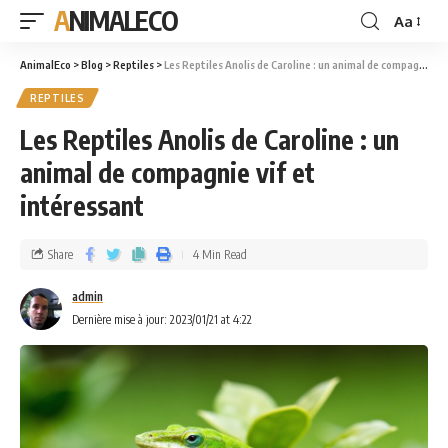
ANIMALECO
Aa
AnimalEco
>
Blog
>
Reptiles
>
Les Reptiles Anolis de Caroline : un animal de compagnie vif et intéressant
REPTILES
Les Reptiles Anolis de Caroline : un
animal de compagnie vif et
intéressant
Share
4 Min Read
admin
Dernière mise à jour: 2023/01/21 at 4:22