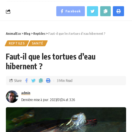
Facebook
AnimalEco
>
Blog
>
Reptiles
>
Faut-il que les tortues d’eau hibernent ?
REPTILES
SANTÉ
Faut-il que les tortues d’eau
hibernent ?
Share
3 Min Read
admin
Dernière mise à jour: 2023/01/24 at 3:26