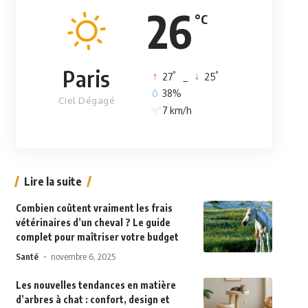
26
°C
Paris
°
°
27
_
25
38%
Ciel Dégagé
7 km/h
Lire la suite
Combien coûtent vraiment les frais
vétérinaires d’un cheval ? Le guide
complet pour maîtriser votre budget
Santé
novembre 6, 2025
Les nouvelles tendances en matière
d’arbres à chat : confort, design et