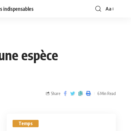
s indispensables
Aa
 une espèce
Share
6 Min Read
Temps