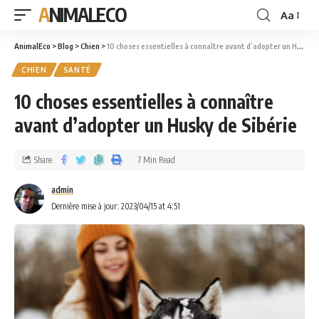
ANIMALECO
Aa
AnimalEco
>
Blog
>
Chien
>
10 choses essentielles à connaître avant d’adopter un Husky de Sibérie
CHIEN
SANTÉ
10 choses essentielles à connaître
avant d’adopter un Husky de Sibérie
Share
7 Min Read
admin
Dernière mise à jour: 2023/04/15 at 4:51