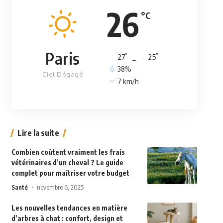
26
°C
Paris
°
°
27
_
25
38%
Ciel Dégagé
7 km/h
Lire la suite
Combien coûtent vraiment les frais
vétérinaires d’un cheval ? Le guide
complet pour maîtriser votre budget
Santé
novembre 6, 2025
Les nouvelles tendances en matière
d’arbres à chat : confort, design et