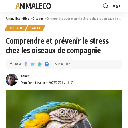
ANIMALECO
Aa
AnimalEco
>
Blog
>
Oiseaux
>
Comprendre et prévenir le stress chez les oiseaux de compagnie
OISEAUX
SANTÉ
Comprendre et prévenir le stress
chez les oiseaux de compagnie
Share
5 Min Read
admin
Dernière mise à jour: 2023/07/06 at 6:59