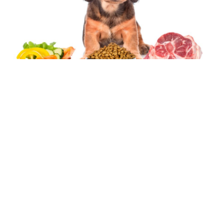
La
taurine
est un acide aminé essentiel pour le bon
fonctionnement de l’organisme de votre chien. Bien que
certains chiens soient capables de produire suffisamment
de taurine par eux-mêmes, d’autres races peuvent avoir
besoin d’un apport supplémentaire. Dans cet article, nous
vous présentons cinq sources naturelles de taurine pour les
chiens et combien ils en ont besoin quotidiennement.
Qu’est-ce que la taurine et pourquoi est-elle
importante pour les chiens ?