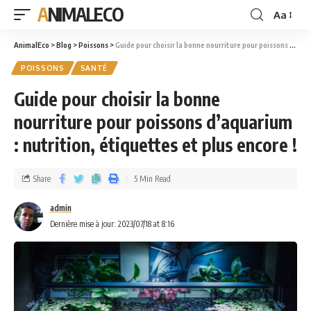
ANIMALECO
Aa
AnimalEco
>
Blog
>
Poissons
>
Guide pour choisir la bonne nourriture pour poissons d’aquarium : nutrition, étiquettes et plus encore !
POISSONS
SANTÉ
Guide pour choisir la bonne
nourriture pour poissons d’aquarium
: nutrition, étiquettes et plus encore !
Share
5 Min Read
admin
Dernière mise à jour: 2023/07/18 at 8:16