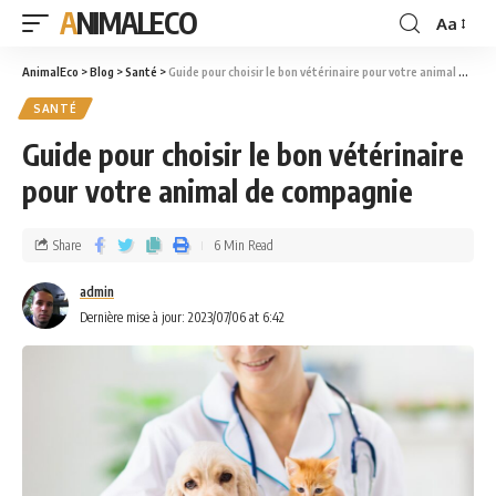
ANIMALECO
Aa
AnimalEco
>
Blog
>
Santé
>
Guide pour choisir le bon vétérinaire pour votre animal de compagnie
SANTÉ
Guide pour choisir le bon vétérinaire
pour votre animal de compagnie
Share
6 Min Read
admin
Dernière mise à jour: 2023/07/06 at 6:42