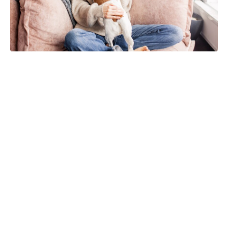
Être propriétaire d’un animal de compagnie peut apporter
de nombreux avantages à votre vie quotidienne. Non
seulement un animal domestique vous offre de la
compagnie, mais il peut également améliorer votre qualité
de vie et votre santé globale. Dans cet article, nous
explorerons les différents avantages que peuvent offrir les
animaux de compagnie à leurs propriétaires.
Un compagnon fidèle et affectueux
Le
premier avantage évident
de posséder un animal de
compagnie est la
compagnie
qu’il vous offre. Un chien ou
un chat peut être un excellent ami pour ceux qui vivent