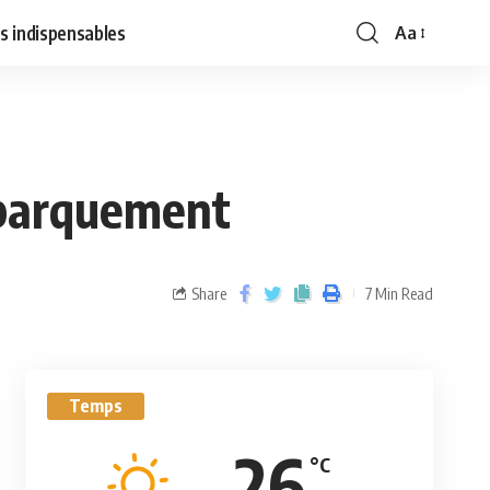
s indispensables
Aa
mbarquement
Share
7 Min Read
Temps
26
°C