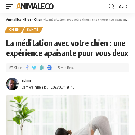
ANIMALECO
Aa
AnimalEco
>
Blog
>
Chien
>
La méditation avec votre chien : une expérience apaisante pour vous deux
CHIEN
SANTÉ
La méditation avec votre chien : une
expérience apaisante pour vous deux
Share
5 Min Read
admin
Dernière mise à jour: 2023/08/11 at 7:51