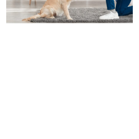
La relation entre un maître et son chien est souvent très
spéciale, basée sur l’amour, le respect et la confiance. Pour
développer une relation saine avec votre chien, il est
essentiel de travailler sur la confiance qui doit être établie
des deux côtés. Dans cet article, nous allons explorer
les
meilleurs moyens de renforcer la confiance entre vous
et votre chien
.
1. Bien communiquer avec votre chien
La communication est la clé pour construire une relation
solide avec votre chien. Apprenez à bien interpréter ses
signaux corporels et ses vocalisations pour mieux
comprendre ce qu’il ressent et ce dont il a besoin. De