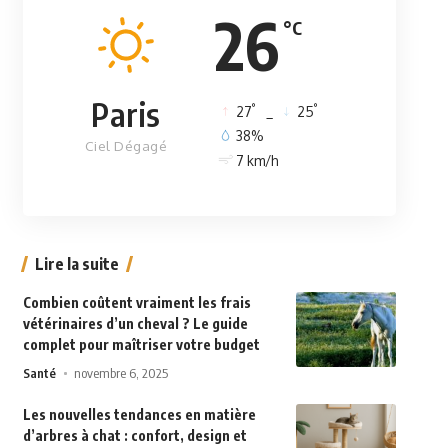
26
°C
Paris
°
°
27
_
25
38%
Ciel Dégagé
7 km/h
Lire la suite
Combien coûtent vraiment les frais
vétérinaires d’un cheval ? Le guide
complet pour maîtriser votre budget
Santé
novembre 6, 2025
Les nouvelles tendances en matière
d’arbres à chat : confort, design et