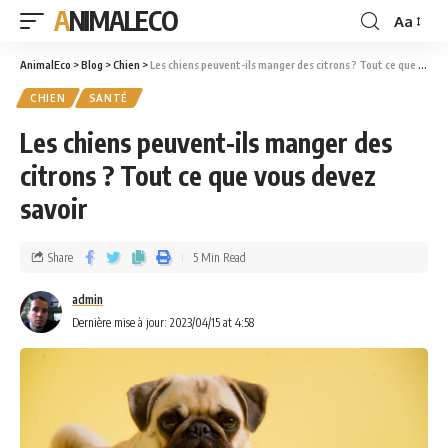
ANIMALECO
Aa
AnimalEco
>
Blog
>
Chien
>
Les chiens peuvent-ils manger des citrons ? Tout ce que vous devez savoir
CHIEN
SANTÉ
Les chiens peuvent-ils manger des
citrons ? Tout ce que vous devez
savoir
Share
5 Min Read
admin
Dernière mise à jour: 2023/04/15 at 4:58