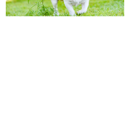
Vous vous demandez sûrement si
les chiens peuvent
manger des carottes
. C’est une question que se posent
de nombreux propriétaires d’animaux soucieux de leur offrir
une alimentation équilibrée et variée. Dans cet article, nous
allons passer en revue les avantages et les précautions à
prendre lorsqu’il s’agit de donner des carottes à votre
chien.
Les bienfaits des carottes pour les chiens
Un apport nutritionnel intéressant
Les carottes sont des légumes riches en vitamines A, K1, B6,
potassium et bêta-carotène. Ils constituent donc un apport
nutritionnel intéressant pour nos compagnons à quatre