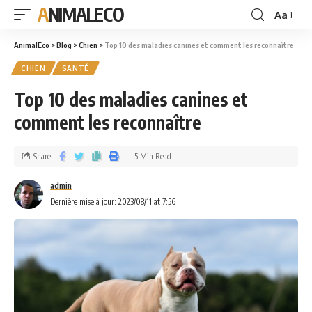
ANIMALECO
Aa
AnimalEco
>
Blog
>
Chien
>
Top 10 des maladies canines et comment les reconnaître
CHIEN
SANTÉ
Top 10 des maladies canines et
comment les reconnaître
Share
5 Min Read
admin
Dernière mise à jour: 2023/08/11 at 7:56