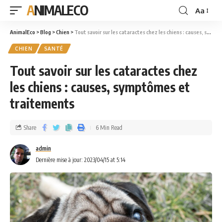
ANIMALECO
Aa
AnimalEco
>
Blog
>
Chien
>
Tout savoir sur les cataractes chez les chiens : causes, symptômes et traitements
CHIEN
SANTÉ
Tout savoir sur les cataractes chez
les chiens : causes, symptômes et
traitements
Share
6 Min Read
admin
Dernière mise à jour: 2023/04/15 at 5:14