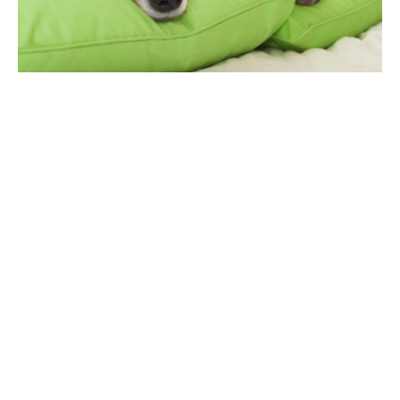
La santé de votre chien est une préoccupation majeure
pour vous en tant que propriétaire. La
fièvre
peut être un
symptôme d’une maladie ou d’un problème de santé chez
votre compagnon à quatre pattes. Il est donc crucial de
savoir comment détecter si votre chien a de la fièvre et
que faire à ce sujet. Dans cet article, nous aborderons les
symptômes
de la fièvre chez le chien, ainsi que les
mesures à prendre pour aider votre animal à se rétablir.
Reconnaître les symptômes de la fièvre chez
le chien
La première étape pour déterminer si votre chien a de la