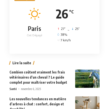
26
°C
Paris
°
°
27
_
25
38%
Ciel Dégagé
7 km/h
Lire la suite
Combien coûtent vraiment les frais
vétérinaires d’un cheval ? Le guide
complet pour maîtriser votre budget
Santé
novembre 6, 2025
Les nouvelles tendances en matière
d’arbres à chat : confort, design et