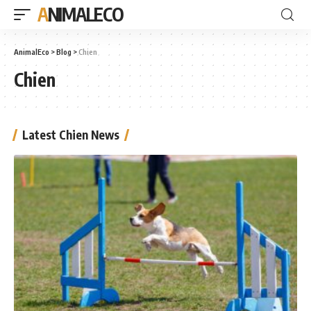
ANIMALECO
AnimalEco
>
Blog
>
Chien
Chien
Latest Chien News