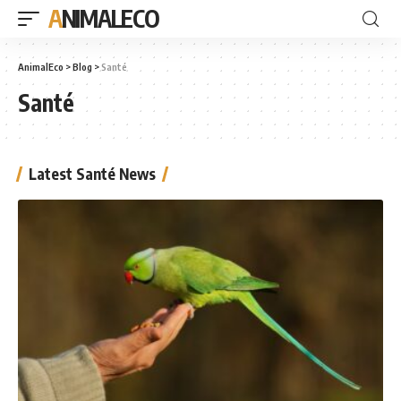
ANIMALECO
AnimalEco
>
Blog
>
Santé
Santé
Latest Santé News