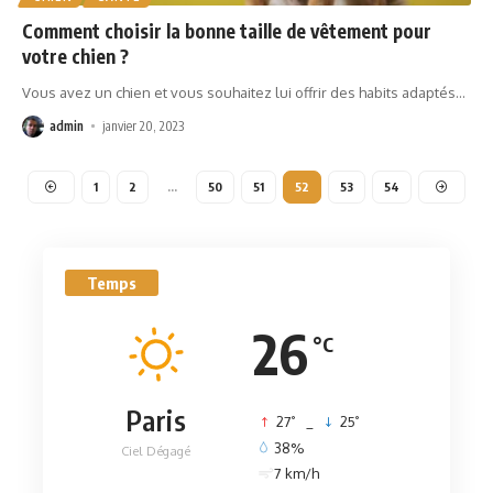
Comment choisir la bonne taille de vêtement pour
votre chien ?
Vous avez un chien et vous souhaitez lui offrir des habits adaptés
…
admin
janvier 20, 2023
1
2
…
50
51
52
53
54
Temps
26
°C
Paris
°
°
27
_
25
38%
Ciel Dégagé
7 km/h