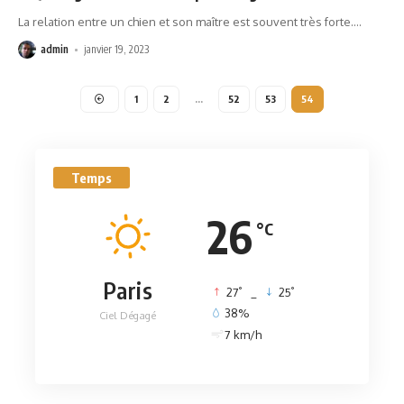
La relation entre un chien et son maître est souvent très forte.
…
admin
janvier 19, 2023
1
2
…
52
53
54
Temps
26
°C
Paris
°
°
27
_
25
38%
Ciel Dégagé
7 km/h